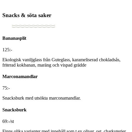
Snacks & söta saker
Bananasplit
125:-
Ekologisk vaniljglass från Guteglass, karameliserad chokladsås,
friterad kokbanan, maräng och vispad grädde
Marconamandlar
75:-
Snacksburk med utsökta marconamandlar.
Snacksburk
69:-/st
Finns olika varianter med innehåll som t.ex oliver, ost, charkuterier