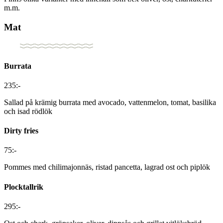
m.m.
Mat
Burrata
235:-
Sallad på krämig burrata med avocado, vattenmelon, tomat, basilika
och isad rödlök
Dirty fries
75:-
Pommes med chilimajonnäs, ristad pancetta, lagrad ost och piplök
Plocktallrik
295:-