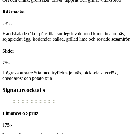
Ost och chark, grönsaker, oliver, dippsås och grillat vitlöksbröd
Räkmacka
235:-
Handskalade räkor på grillat surdegslevain med kimchimajonnäs,
sojapicklat ägg, koriander, sallad, grillad lime och rostade sesamfrön
Slider
75:-
Högrevsburgare 50g med tryffelmajonnäs, picklade silverlök,
cheddarost och potato bun
Signaturcocktails
Limoncello Spritz
175:-