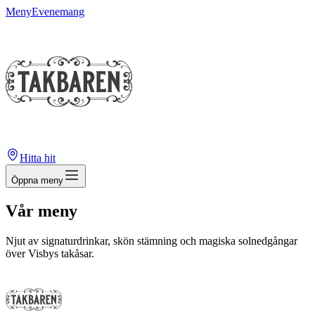
Meny
Evenemang
Hitta hit
Öppna meny
Vår meny
Njut av signaturdrinkar, skön stämning och magiska solnedgångar
över Visbys takåsar.